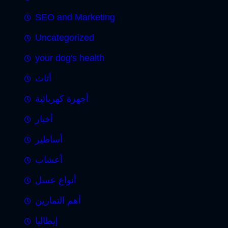
SEO and Marketing
Uncategorized
your dog's health
أثاث
أجهزة كهربائية
أخبار
أساطير
أعشاب
أنواع عسل
أهم التمارين
إيطاليا