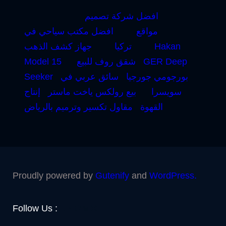
افضل شركة تصميم
مواقع
افضل مكتب سياحي في
Hakan
تركيا
جهاز كشف الذهب
GER Deep
شقق روف للبيع
Model 15
بورجومي جورجيا
سائق عربي في
Seeker
سويسرا
بيع رولكس ياخت ماستر
إنتاج
القهوة
مقاول تكسير وترميم بالرياض
Proudly powered by
Gutenify
and
WordPress.
Facebook
YouTube
Twitter
LinkedIn
Instagram
Follow Us :