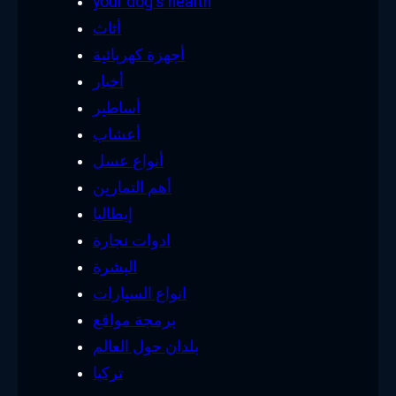
your dog's health
أثاث
أجهزة كهربائية
أخبار
أساطير
أعشاب
أنواع عسل
أهم التمارين
إيطاليا
ادوات نجارة
البشرة
انواع السيارات
برمجة مواقع
بلدان حول العالم
تركيا