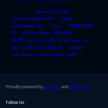
افضل شركة تصميم
مواقع
افضل مكتب سياحي في
Hakan Model
تركيا
جهاز كشف الذهب
GER Deep
شقق روف للبيع
15
بورجومي جورجيا
سائق عربي في
Seeker
سويسرا
بيع رولكس ياخت ماستر
إنتاج
القهوة
مقاول تكسير وترميم بالرياض
Proudly powered by
Gutenify
and
WordPress.
Facebook
YouTube
Twitter
LinkedIn
Instagram
Follow Us :