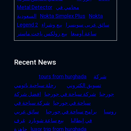
محامي في
Metal Detector
Nokta
Nokta Simplex Plus
السعودية
سائق عربى سويسرا
بيع وشراء
Legend 2
ساعة أوميغا
بيع رولكس ياخت ماستر
Recent News
شركة
tours from hurghada
تسويق الكتروني
رحلة سياحية باتومي
جورجيا
شركة سياحة في جورجيا
افضل شركة
سياحة في جورجيا
شركة سياحة في
روسيا
برامج سياحة في جورجيا
سائق عربي
في إيطاليا
بيع ساعة شوبارد
غرف
luxor trip from hurghada
جاهزة