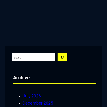
S
e
a
Archive
r
c
h
July 2026
December 2025