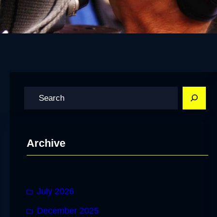
S
e
a
r
Archive
c
h
July 2026
December 2025