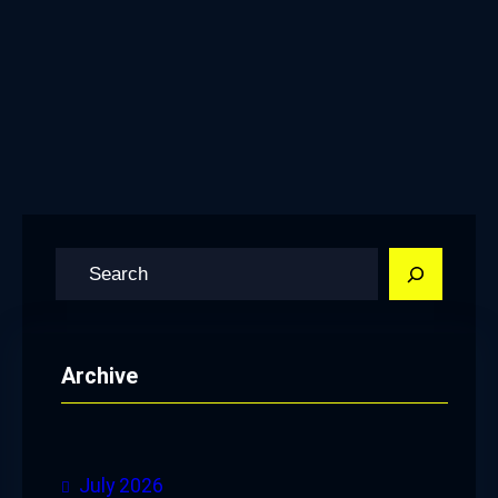
S
e
a
r
Archive
c
h
July 2026