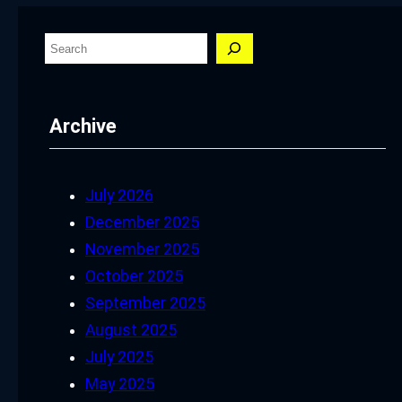
S
e
a
Archive
r
c
h
July 2026
December 2025
November 2025
October 2025
September 2025
August 2025
July 2025
May 2025