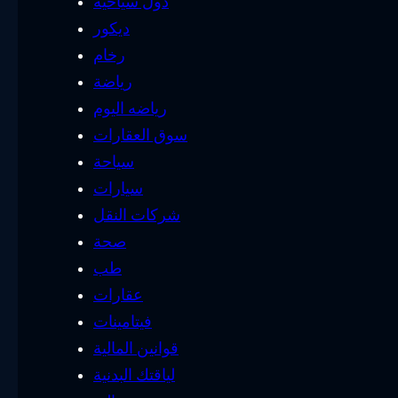
دول سياحية
ديكور
رخام
رياضة
رياضه اليوم
سوق العقارات
سياحة
سيارات
شركات النقل
صحة
طب
عقارات
فيتامينات
قوانين المالية
لياقتك البدنية