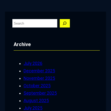
S
e
a
Archive
r
c
h
July 2026
December 2025
November 2025
October 2025
September 2025
August 2025
July 2025