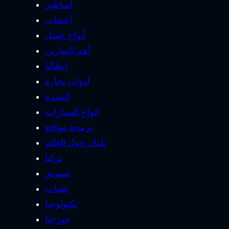
أساطير
أعشاب
أنواع عسل
أهم التمارين
إيطاليا
ادوات نجارة
البشرة
انواع السيارات
برمجة مواقع
بلدان حول العالم
تركيا
تسويق
تقنيات
تكنولوجيا
جورجيا