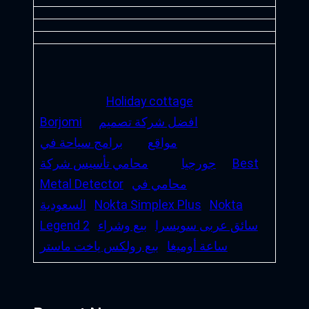
Holiday cottage
افضل شركة تصميم
Borjomi
مواقع
برامج سياحة في
Best
جورجيا
محامي تأسيس شركة
محامي في
Metal Detector
Nokta
Nokta Simplex Plus
السعودية
سائق عربى سويسرا
بيع وشراء
Legend 2
ساعة أوميغا
بيع رولكس ياخت ماستر