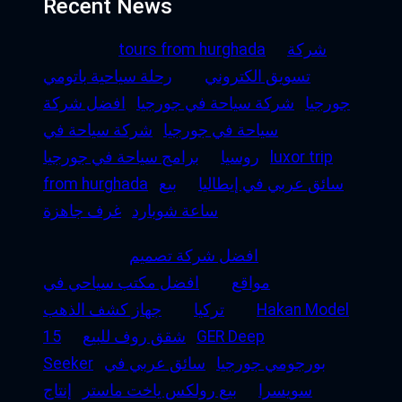
Recent News
شركة
tours from hurghada
تسويق الكتروني
رحلة سياحية باتومي
جورجيا
شركة سياحة في جورجيا
افضل شركة
سياحة في جورجيا
شركة سياحة في
luxor trip
روسيا
برامج سياحة في جورجيا
سائق عربي في إيطاليا
بيع
from hurghada
ساعة شوبارد
غرف جاهزة
افضل شركة تصميم
مواقع
افضل مكتب سياحي في
Hakan Model
تركيا
جهاز كشف الذهب
GER Deep
شقق روف للبيع
15
بورجومي جورجيا
سائق عربي في
Seeker
سويسرا
بيع رولكس ياخت ماستر
إنتاج