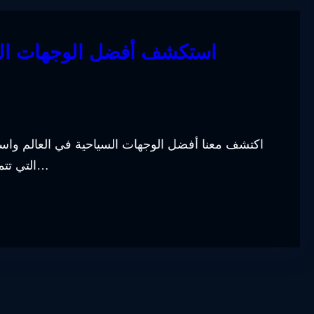
استكشف أفضل الوجهات السي
اكتشف معنا أفضل الوجهات السياحية في العالم واستم
التي تتمتع بجمال طبيعي خلاب وتاريخ حافل. سوف تجد في هذا…