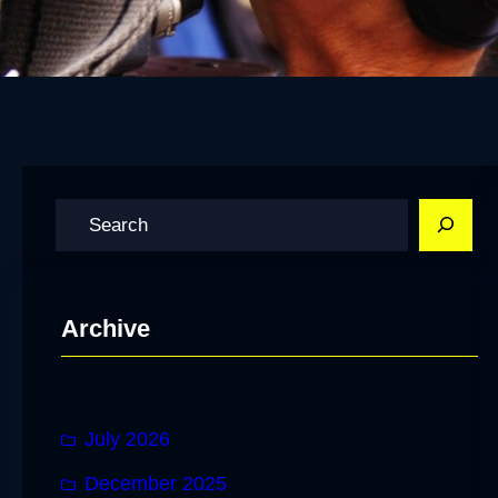
S
e
a
r
Archive
c
h
July 2026
December 2025