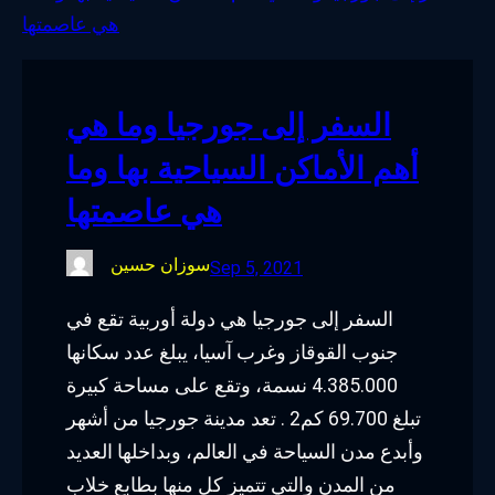
o
e
d
g
o
r
I
r
k
n
a
السفر إلى جورجيا وما هي
m
أهم الأماكن السياحية بها وما
هي عاصمتها
سوزان حسين
Sep 5, 2021
السفر إلى جورجيا هي دولة أوربية تقع في
جنوب القوقاز وغرب آسيا، يبلغ عدد سكانها
4.385.000 نسمة، وتقع على مساحة كبيرة
تبلغ 69.700 كم2 . تعد مدينة جورجيا من أشهر
وأبدع مدن السياحة في العالم، وبداخلها العديد
من المدن والتي تتميز كل منها بطابع خلاب