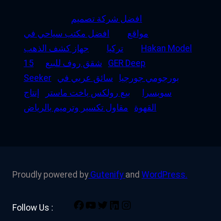
افضل شركة تصميم
مواقع
افضل مكتب سياحي في
Hakan Model
تركيا
جهاز كشف الذهب
GER Deep
شقق روف للبيع
15
بورجومي جورجيا
سائق عربي في
Seeker
سويسرا
بيع رولكس ياخت ماستر
إنتاج
القهوة
مقاول تكسير وترميم بالرياض
Proudly powered by
Gutenify
and
WordPress.
Facebook
YouTube
Twitter
LinkedIn
Instagram
Follow Us :