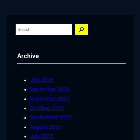
S
e
a
Archive
r
c
h
July 2026
December 2025
November 2025
October 2025
September 2025
August 2025
July 2025