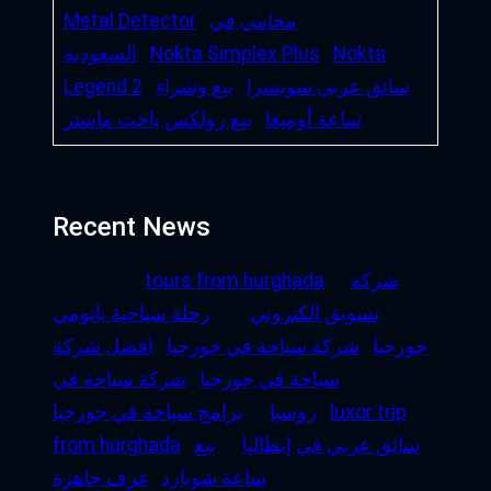
محامي في
Metal Detector
Nokta
Nokta Simplex Plus
السعودية
سائق عربى سويسرا
بيع وشراء
Legend 2
ساعة أوميغا
بيع رولكس ياخت ماستر
Recent News
شركة
tours from hurghada
تسويق الكتروني
رحلة سياحية باتومي
جورجيا
شركة سياحة في جورجيا
افضل شركة
سياحة في جورجيا
شركة سياحة في
luxor trip
روسيا
برامج سياحة في جورجيا
سائق عربي في إيطاليا
بيع
from hurghada
ساعة شوبارد
غرف جاهزة