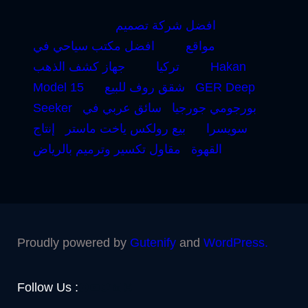
افضل شركة تصميم
مواقع
افضل مكتب سياحي في
Hakan
تركيا
جهاز كشف الذهب
GER Deep
شقق روف للبيع
Model 15
بورجومي جورجيا
سائق عربي في
Seeker
سويسرا
بيع رولكس ياخت ماستر
إنتاج
القهوة
مقاول تكسير وترميم بالرياض
Proudly powered by
Gutenify
and
WordPress.
Facebook
YouTube
Twitter
LinkedIn
Instagram
Follow Us :