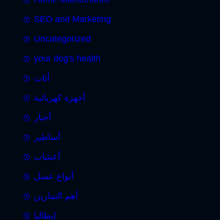
SEO and Marketing
Uncategorized
your dog's health
أثاث
أجهزة كهربائية
أخبار
أساطير
أعشاب
أنواع عسل
أهم التمارين
إيطاليا