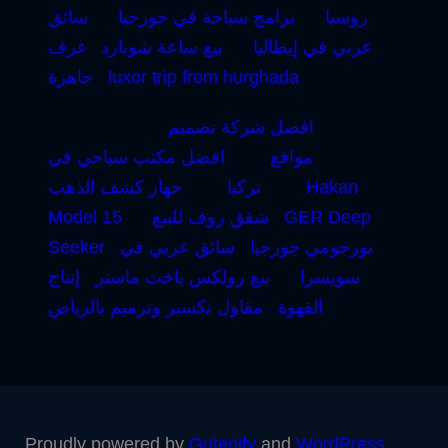
روسيا
برامج سياحة في جورجيا
سائق
عربي في إيطاليا
بيع ساعة شوبارد
غرف
luxor trip from hurghada
جاهزة
افضل شركة تصميم
مواقع
افضل مكتب سياحي في
Hakan
تركيا
جهاز كشف الذهب
GER Deep
شقق روف للبيع
Model 15
بورجومي جورجيا
سائق عربي في
Seeker
سويسرا
بيع رولكس ياخت ماستر
إنتاج
القهوة
مقاول تكسير وترميم بالرياض
Proudly powered by
Gutenify
and
WordPress.