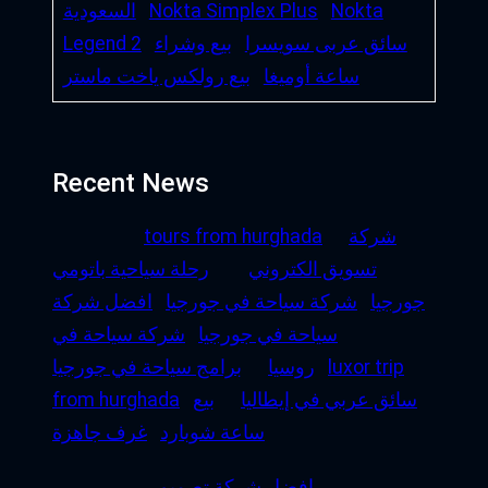
Nokta
Nokta Simplex Plus
السعودية
سائق عربى سويسرا
بيع وشراء
Legend 2
ساعة أوميغا
بيع رولكس ياخت ماستر
Recent News
شركة
tours from hurghada
تسويق الكتروني
رحلة سياحية باتومي
جورجيا
شركة سياحة في جورجيا
افضل شركة
سياحة في جورجيا
شركة سياحة في
luxor trip
روسيا
برامج سياحة في جورجيا
سائق عربي في إيطاليا
بيع
from hurghada
ساعة شوبارد
غرف جاهزة
افضل شركة تصميم