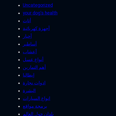
Uncategorized
your dog's health
أثاث
أجهزة كهربائية
أخبار
أساطير
أعشاب
أنواع عسل
أهم التمارين
إيطاليا
ادوات نجارة
البشرة
انواع السيارات
برمجة مواقع
بلدان حول العالم