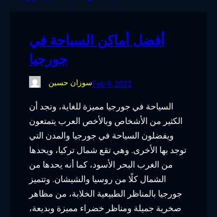
o
e
d
g
o
r
I
r
أفضل أماكن السياحة في
k
n
a
جورجيا
m
سوزان حسين
Feb 9, 2022
السياحة في جورجيا مميزة للغاية، وتجد أن
الكثير من الأشخاص وبالأخص العرب يتمتعون
ويفضلون السياحة في جورجيا والمدن التي
توجد بها الأخرى. وهي تقع شمال تركيا، ويحدها
من الغرب البحر الأسود، كما أنه يحدها من
الشمال كلًا من روسيا والشيشان. وتتميز
جورجيا بالمناظر الطبيعية الخلابة، من مظاهر
صخرية جميلة ومناظر خضراء مميزة وبديعة،