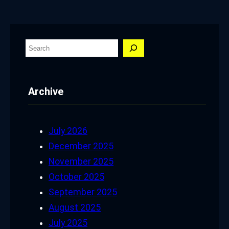
S
e
a
Archive
r
c
h
July 2026
December 2025
November 2025
October 2025
September 2025
August 2025
July 2025