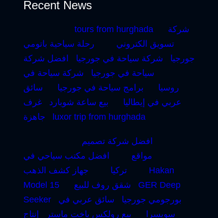
Recent News
شركة
tours from hurghada
تسويق الكتروني
رحلة سياحية باتومي
جورجيا
شركة سياحة في جورجيا
افضل شركة
سياحة في جورجيا
شركة سياحة في
روسيا
برامج سياحة في جورجيا
سائق
عربي في إيطاليا
بيع ساعة شوبارد
غرف
luxor trip from hurghada
جاهزة
افضل شركة تصميم
مواقع
افضل مكتب سياحي في
Hakan
تركيا
جهاز كشف الذهب
GER Deep
شقق روف للبيع
Model 15
بورجومي جورجيا
سائق عربي في
Seeker
سويسرا
بيع رولكس ياخت ماستر
إنتاج