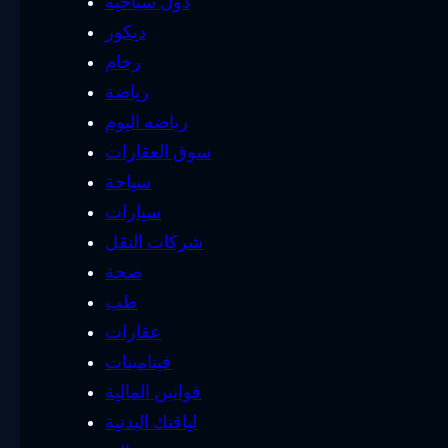
دول سياحية
ديكور
رخام
رياضة
رياضه اليوم
سوق العقارات
سياحة
سيارات
شركات النقل
صحة
طب
عقارات
فيتامينات
قوانين المالية
لياقتك البدنية