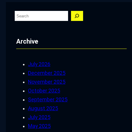
S
e
a
Archive
r
c
h
July 2026
December 2025
November 2025
October 2025
September 2025
August 2025
July 2025
May 2025