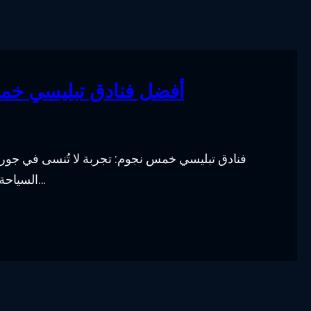
أفضل فنادق تبليسي خمس
فنادق تبليسي خمس نجوم: تجربة لا تُنسى في جورج
السياحة في العالم، حيث تجتمع فيها الثقافة القديمة والتاريخ الغن…