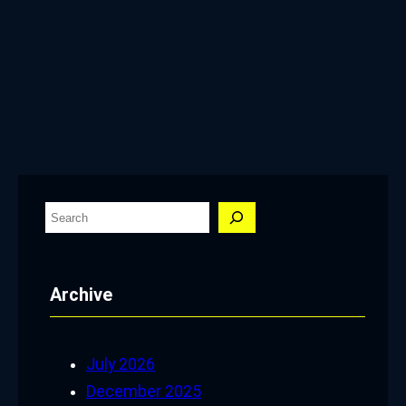
S
e
a
Archive
r
c
h
July 2026
December 2025