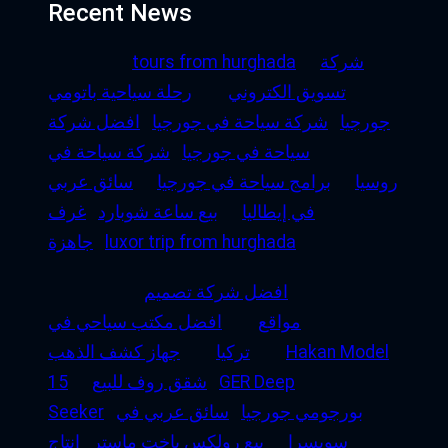
Recent News
شركة
tours from hurghada
تسويق الكتروني
رحلة سياحية باتومي
جورجيا
شركة سياحة في جورجيا
افضل شركة
سياحة في جورجيا
شركة سياحة في
روسيا
برامج سياحة في جورجيا
سائق عربي
في إيطاليا
بيع ساعة شوبارد
غرف
luxor trip from hurghada
جاهزة
افضل شركة تصميم
مواقع
افضل مكتب سياحي في
Hakan Model
تركيا
جهاز كشف الذهب
GER Deep
شقق روف للبيع
15
بورجومي جورجيا
سائق عربي في
Seeker
سويسرا
بيع رولكس ياخت ماستر
إنتاج