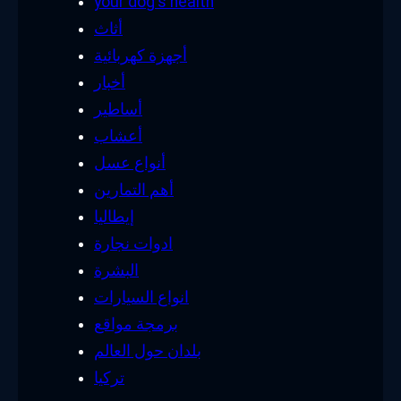
your dog's health
أثاث
أجهزة كهربائية
أخبار
أساطير
أعشاب
أنواع عسل
أهم التمارين
إيطاليا
ادوات نجارة
البشرة
انواع السيارات
برمجة مواقع
بلدان حول العالم
تركيا