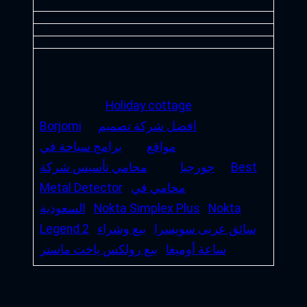
Holiday cottage
افضل شركة تصميم
Borjomi
مواقع
برامج سياحة في
Best
جورجيا
محامي تأسيس شركة
محامي في
Metal Detector
Nokta
Nokta Simplex Plus
السعودية
سائق عربى سويسرا
بيع وشراء
Legend 2
ساعة أوميغا
بيع رولكس ياخت ماستر