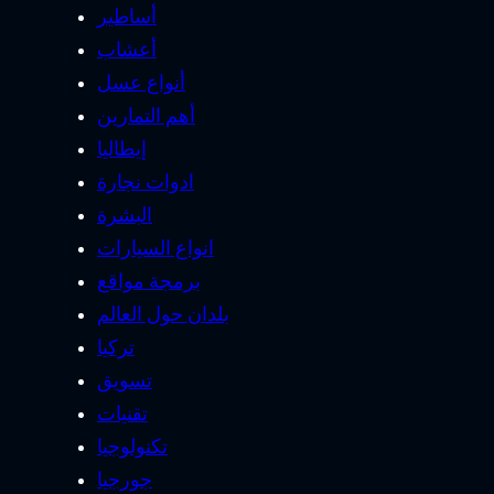
أساطير
أعشاب
أنواع عسل
أهم التمارين
إيطاليا
ادوات نجارة
البشرة
انواع السيارات
برمجة مواقع
بلدان حول العالم
تركيا
تسويق
تقنيات
تكنولوجيا
جورجيا