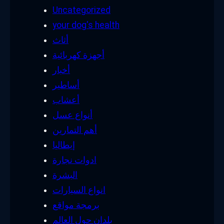
Uncategorized
your dog's health
أثاث
أجهزة كهربائية
أخبار
أساطير
أعشاب
أنواع عسل
أهم التمارين
إيطاليا
ادوات نجارة
البشرة
انواع السيارات
برمجة مواقع
بلدان حول العالم