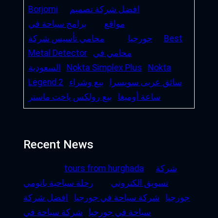
افضل شركة تصميم
Borjomi
مواقع
برامج سياحة في
Best
جورجيا
محامي تأسيس شركة
محامي في
Metal Detector
Nokta
Nokta Simplex Plus
السعودية
سائق عربى سويسرا
بيع وشراء
Legend 2
ساعة أوميغا
بيع رولكس ياخت ماستر
Recent News
شركة
tours from hurghada
تسويق الكتروني
رحلة سياحية باتومي
جورجيا
شركة سياحة في جورجيا
افضل شركة
سياحة في جورجيا
شركة سياحة في