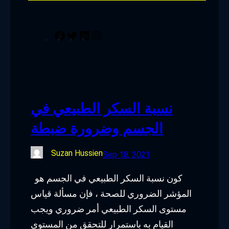
F
T
L
I
a
w
i
n
c
i
n
s
e
t
k
t
b
t
e
a
نسبة السكر الطبيعي في
o
e
d
g
الجسم وضرورة ضبطة
o
r
I
r
k
n
a
Suzan Hussien
Sep 18, 2021
m
كون نسبة السكر الطبيعي في الجسم هو
المؤشر الضروري للصحة ، فإن مسألة قياس
مستوى السكر الطبيعي أمر ضروري ويجب
القيام به باستمرار للتحقق من المستوى