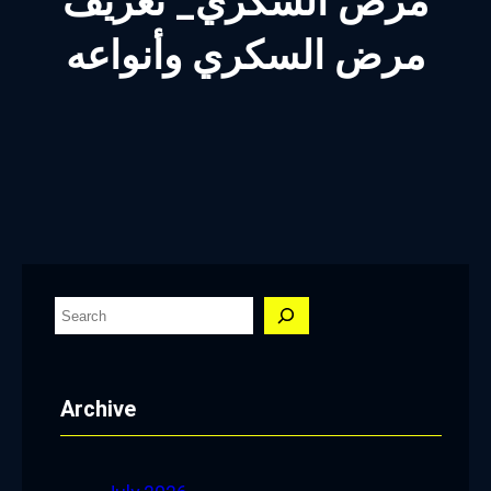
مرض السكري_ تعريف
مرض السكري وأنواعه
S
e
a
Archive
r
c
h