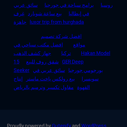
روسيا
برامج سياحة في جورجيا
سائق عربي
في إيطاليا
بيع ساعة شوبارد
غرف
luxor trip from hurghada
جاهزة
افضل شركة تصميم
مواقع
افضل مكتب سياحي في
Hakan Model
تركيا
جهاز كشف الذهب
GER Deep
شقق روف للبيع
15
بورجومي جورجيا
سائق عربي في
Seeker
سويسرا
بيع رولكس ياخت ماستر
إنتاج
القهوة
مقاول تكسير وترميم بالرياض
Proudly powered by
Gutenify
and
WordPress.