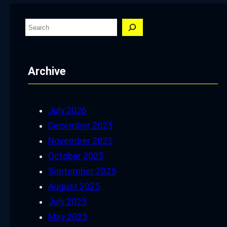
S
e
a
Archive
r
c
h
July 2026
December 2025
November 2025
October 2025
September 2025
August 2025
July 2025
May 2025