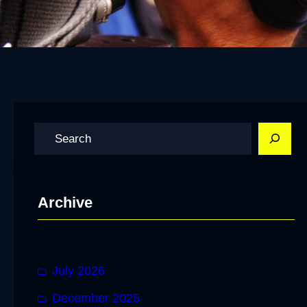
S
e
a
r
Archive
c
h
July 2026
December 2025