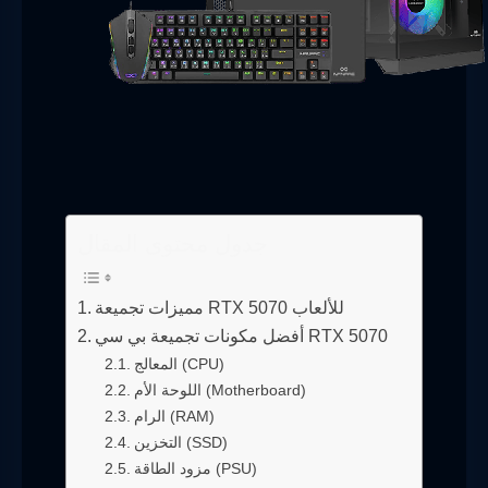
جدول محتوى المقال
مميزات تجميعة RTX 5070 للألعاب
أفضل مكونات تجميعة بي سي RTX 5070
المعالج (CPU)
اللوحة الأم (Motherboard)
الرام (RAM)
التخزين (SSD)
مزود الطاقة (PSU)