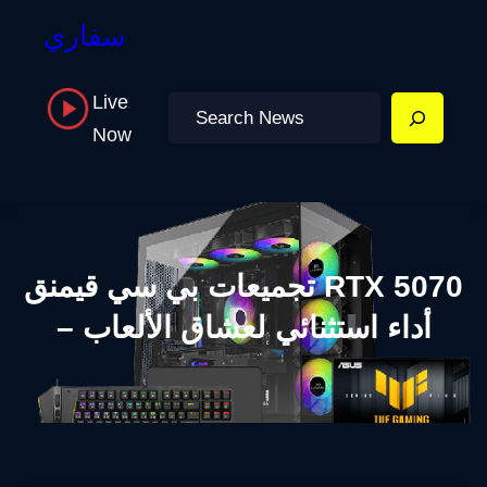
سفاري
Live
Search
Now
تجميعات بي سي قيمنق RTX 5070
– أداء استثنائي لعشاق الألعاب