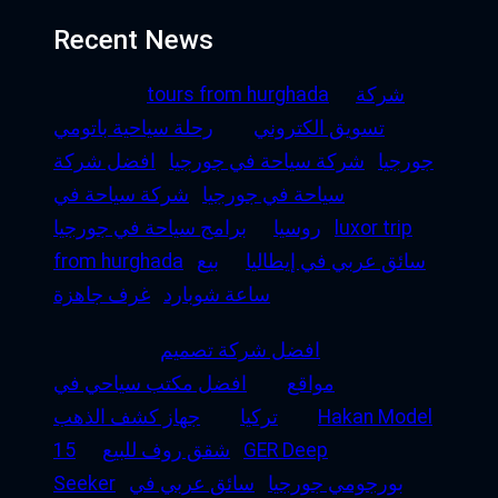
Recent News
شركة
tours from hurghada
تسويق الكتروني
رحلة سياحية باتومي
جورجيا
شركة سياحة في جورجيا
افضل شركة
سياحة في جورجيا
شركة سياحة في
luxor trip
روسيا
برامج سياحة في جورجيا
سائق عربي في إيطاليا
بيع
from hurghada
ساعة شوبارد
غرف جاهزة
افضل شركة تصميم
مواقع
افضل مكتب سياحي في
Hakan Model
تركيا
جهاز كشف الذهب
GER Deep
شقق روف للبيع
15
بورجومي جورجيا
سائق عربي في
Seeker