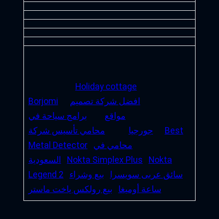
Holiday cottage
افضل شركة تصميم
Borjomi
مواقع
برامج سياحة في
Best
جورجيا
محامي تأسيس شركة
محامي في
Metal Detector
Nokta
Nokta Simplex Plus
السعودية
سائق عربى سويسرا
بيع وشراء
Legend 2
ساعة أوميغا
بيع رولكس ياخت ماستر