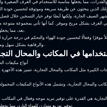
لقدرات، مما يجعلها مناسبة للاستخدام في الغرف الصغيرة والك
لأولئك الذين يبحثون عن طريقة سريعة وموثوقة لتحسين جودة اله
شهر الصيف الحارة، ولكنها أيضًا توفر خيار التسخين خلال فصل 
ء في الغرف بشكل مريح وموفر. كما أنها تأتي بمجموعة متنوعة
بعد، مما يجعلها خيارًا مواتيًا لتلبية احتياجات الراحة والراحة الشخصية.
ً موفرًا وفعالًا لتحسين جودة الهواء والتحكم في درجة حرارة 
والرفاهية بشكل سهل وموثوق به، مما يجعلها استثماراً مثالياً لأي منزل أو مكتب.
تخدامها في المكاتب والمحال التجا
حات الكبيرة مثل المكاتب والمحال التجارية. تتميز هذه الأجهزة 
تب والمحال التجارية، وتشمل هذه الأنواع المكيفات المحمولة 
تجارية هي القدرة على توفير تبريد موجه وفعال في المكاتب وا
توفير توزيع متوازن للهواء البارد، مما يجعلها مثالية لتوفير بيئة مريحة ومنعشة للموظفين والعملاء.