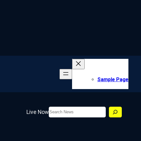
Sample Page
Search
Live Now