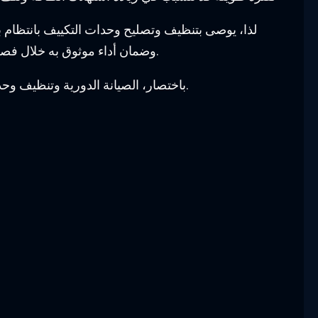
لذا، يوصى بتنظيف وتصليح وحدات التكييف بانتظام 
وضمان أداء موثوق به خلال فصل الصيف الحار. عادةً ما يُنصح بأن يقوم فني مؤهل بتنظيف الوحدات وصيانتها لضمان القيام بالعمل بشكل صحيح وبأمان.
باختصار، الصيانة الدورية وتنظيف وحدات مكيفات الهواء السبليت يعتبر أمرًا حيويًا للحفاظ على أدائها الأمثل وتجنب المشاكل والتكاليف الكبيرة في المستقبل.