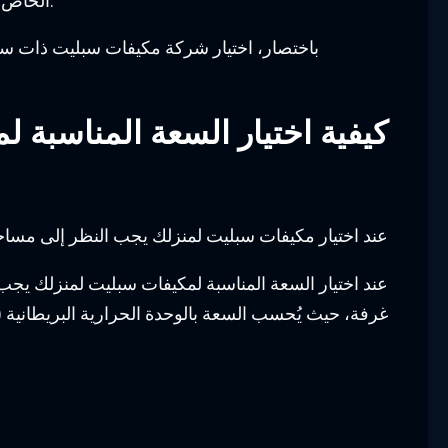
الخاص بك. كما أنها غالبًا ما تقدم ضمانات طويلة الأمد على منتجاتها، مما يوفر لك الاطمئنان والحماية في حال حدوث أي مشكلة.
باختصار، اختيار شركة مكيفات سبليت ذات سمعة
كيفية اختيار السعة المناسبة 
عند اختيار مكيفات سبليت لمنزلك يجب النظر إلى مساحة
عند اختيار السعة المناسبة لمكيفات سبليت لمنزلك يجب
غرفة، حيث يُحسب السعة بالوحدة الحرارية البريطانية (BTU) لكل متر مربع. عموماً، يمكن استخدام القاعدة البسيطة التالية لحساب السعة المناسبة