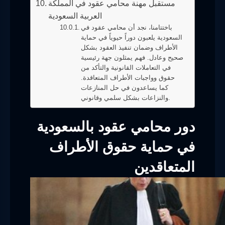
مستقبل مهنة محامي عقود في المملكة
العربية السعودية
باختتامنا، نجد أن محامي عقود في
السعودية يلعبون دوراً حيوياً في حماية
الأطراف وضمان تنفيذ العقود بشكل
صحيح وعادل. فهم يمثلون جهة رئيسية
في التعاملات القانونية والتأكد من
حقوق وواجبات الأطراف المتعاقدة.
كما يساعدون في حل المنازعات
والنزاعات بشكل سلمي وقانوني.
دور محامي عقود بالسعودية
في حماية حقوق الأطراف
المتعاقدين