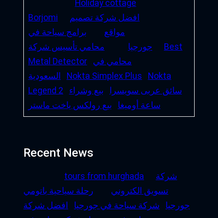
Holiday cottage
افضل شركة تصميم
Borjomi
مواقع
برامج سياحة في
Best
جورجيا
محامي تأسيس شركة
محامي في
Metal Detector
Nokta
Nokta Simplex Plus
السعودية
سائق عربى سويسرا
بيع وشراء
Legend 2
ساعة أوميغا
بيع رولكس ياخت ماستر
Recent News
شركة
tours from hurghada
تسويق الكتروني
رحلة سياحية باتومي
جورجيا
شركة سياحة في جورجيا
افضل شركة