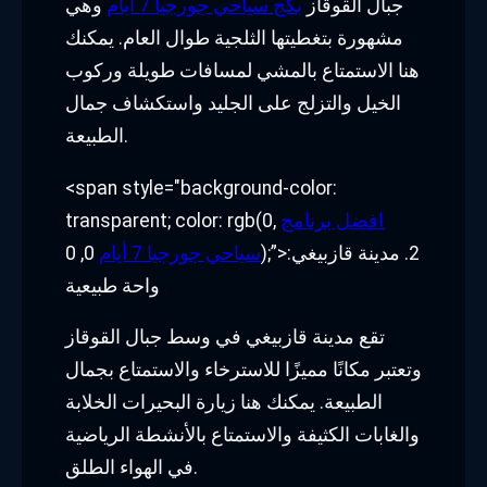
جبال القوقاز
بكج سياحي جورجيا 7 أيام
وهي
مشهورة بتغطيتها الثلجية طوال العام. يمكنك
هنا الاستمتاع بالمشي لمسافات طويلة وركوب
الخيل والتزلج على الجليد واستكشاف جمال
الطبيعة.
<span style="background-color:
افضل برنامج
transparent; color: rgb(0,
سياحي جورجيا 7 أيام
0, 0);”>2. مدينة قازبيغي:
واحة طبيعية
تقع مدينة قازبيغي في وسط جبال القوقاز
وتعتبر مكانًا مميزًا للاسترخاء والاستمتاع بجمال
الطبيعة. يمكنك هنا زيارة البحيرات الخلابة
والغابات الكثيفة والاستمتاع بالأنشطة الرياضية
في الهواء الطلق.