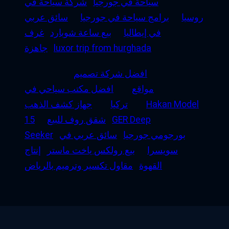
سياحة في جورجيا
شركة سياحة في
روسيا
برامج سياحة في جورجيا
سائق عربي
في إيطاليا
بيع ساعة شوبارد
غرف
luxor trip from hurghada
جاهزة
افضل شركة تصميم
مواقع
افضل مكتب سياحي في
Hakan Model
تركيا
جهاز كشف الذهب
GER Deep
شقق روف للبيع
15
بورجومي جورجيا
سائق عربي في
Seeker
سويسرا
بيع رولكس ياخت ماستر
إنتاج
القهوة
مقاول تكسير وترميم بالرياض