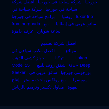
جورجيا
شركة سياحة في جورجيا
افضل شركة
سياحة في جورجيا
شركة سياحة في
luxor trip
روسيا
برامج سياحة في جورجيا
سائق عربي في إيطاليا
بيع
from hurghada
ساعة شوبارد
غرف جاهزة
افضل شركة تصميم
مواقع
افضل مكتب سياحي في
Hakan
تركيا
جهاز كشف الذهب
GER Deep
شقق روف للبيع
Model 15
بورجومي جورجيا
سائق عربي في
Seeker
سويسرا
بيع رولكس ياخت ماستر
إنتاج
القهوة
مقاول تكسير وترميم بالرياض