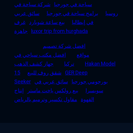
سياحة في جورجيا
شركة سياحة في
روسيا
برامج سياحة في جورجيا
سائق عربي
في إيطاليا
بيع ساعة شوبارد
غرف
luxor trip from hurghada
جاهزة
افضل شركة تصميم
مواقع
افضل مكتب سياحي في
Hakan Model
تركيا
جهاز كشف الذهب
GER Deep
شقق روف للبيع
15
بورجومي جورجيا
سائق عربي في
Seeker
سويسرا
بيع رولكس ياخت ماستر
إنتاج
القهوة
مقاول تكسير وترميم بالرياض