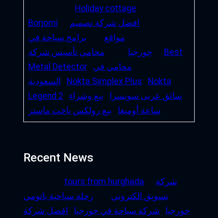
Holiday cottage
افضل شركة تصميم
Borjomi
مواقع
برامج سياحة في
Best
جورجيا
محامي تأسيس شركة
محامي في
Metal Detector
Nokta
Nokta Simplex Plus
السعودية
سائق عربى سويسرا
بيع وشراء
Legend 2
ساعة أوميغا
بيع رولكس ياخت ماستر
Recent News
شركة
tours from hurghada
تسويق الكتروني
رحلة سياحية باتومي
جورجيا
شركة سياحة في جورجيا
افضل شركة