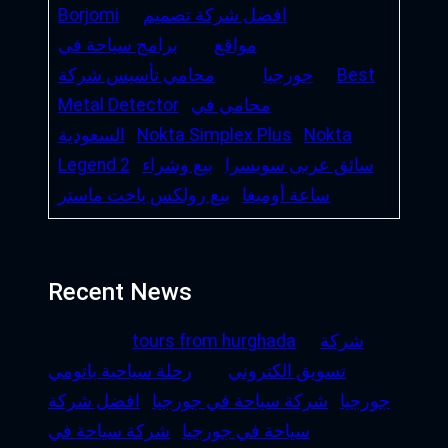
افضل شركة تصميم
Borjomi
مواقع
برامج سياحة في
Best
جورجيا
محامي تأسيس شركة
محامي في
Metal Detector
Nokta
Nokta Simplex Plus
السعودية
سائق عربى سويسرا
بيع وشراء
Legend 2
ساعة أوميغا
بيع رولكس ياخت ماستر
Recent News
شركة
tours from hurghada
تسويق الكتروني
رحلة سياحية باتومي
جورجيا
شركة سياحة في جورجيا
افضل شركة
سياحة في جورجيا
شركة سياحة في