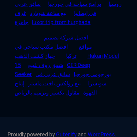
روسيا
برامج سياحة في جورجيا
سائق عربي
في إيطاليا
بيع ساعة شوبارد
غرف
luxor trip from hurghada
جاهزة
افضل شركة تصميم
مواقع
افضل مكتب سياحي في
Hakan Model
تركيا
جهاز كشف الذهب
GER Deep
شقق روف للبيع
15
بورجومي جورجيا
سائق عربي في
Seeker
سويسرا
بيع رولكس ياخت ماستر
إنتاج
القهوة
مقاول تكسير وترميم بالرياض
Proudly powered by
Gutenify
and
WordPress.