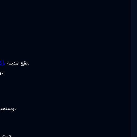
على منحدر جبلي, وهذا المنحدر يقع على ارتفاع 1700 متر مما يجعلها مناسبة جدًا لممارسة التزلج على الجليد.
تقع مدينة
باك
ونظرًا لارتفاعها ذلك فهي اتخذت كقاعدة للمنتخب الأوليمبي الوطني, وذلك في الفترة فيما بين 70, 80 القرن العشرين.
وستجد أن من أكثر الأنشطة التي تستطيع ممارستها في هذه المدينة البديعة, هو ركوب الخيل بين الحقول الخضراء والطبيعة.
مناسب وخلاب طول العام.
حيث أن