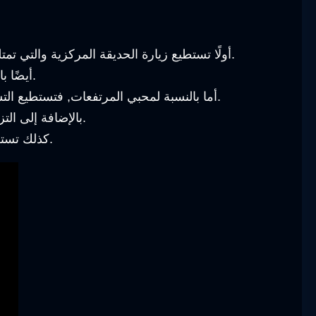
أولًا تستطيع زيارة الحديقة المركزية والتي تمتلئ بالثلوج, وتكون آمنة بالنسبة للأطفال, وتستطيع السير على مجرى النهر هناك لتتمتع بجو رومانسي وجميل.
أيضًا بالنسبة لمحبي ركوب الخيل, وتستطيع الاستمتاع بركوب الخيل والتجول بين المروج الخضراء الواسعة الجميلة.
أما بالنسبة لمحبي المرتفعات, فتستطيع التسلق لمرتفعات التلفريك وتشاهد أجمل الأماكن من أعلى المدينة, وهذا المظهر أعتقد أنه مدهش وجميل جدًا.
بالإضافة إلى التزلج على الثلوج, والإستمتاع بالجو البارد والملابس الثقيلة التي بها الفرو, واللعب بالثلج أن وأطفالك والإستمتاع.
كذلك تستطيع الإستمتاع بركوب المظلات, والتجول في الهواء والسماء, ورؤية التضاريس والمناطق الجميلة من الأعلى.