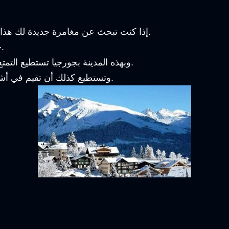
إذا كنت تبحث عن مغامرة جديدة لك هذا الشتاء, فإليك الحل متمثل في مدينة باكورياني جورجيا.
حيث المكان المثالي لممارسة رياضة التزلج على الجليد.
وبهذه المدينة بجورجيا تستطيع التمتع من أكثر من نشاط, سواء في فصل الشتاء أو الصيف.
وتستطيع كذلك أن تقيم في أشهر وأفضل الفنادق, وتتمتع بالطبيعة المذهلة من حولك.