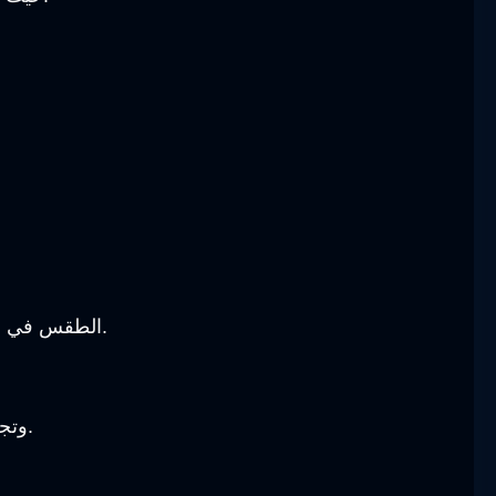
ممتع لجميع الموجودين به أو الزائرين, وذلك يعود إلى أن في فصل الشتاء تتساقط الثلوج بكمية كبيرة.
الطقس في م
وتجده في شهر يناير متوسط الحرارة 7.3 درجة مئوية, بينما في شهر أغسطس تصل درجات الحرارة إلى 15 درجة مئوية.