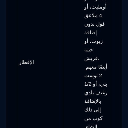
أومليت، أو
4 ملاعق
فول بدون
إضافة
زيوت، أو
جبنة
قريش.
الإفطار
أيضًا معهم
2 توست
بني، أو 1/2
رغيف بلدي.
بالإضافة
إلى ذلك
كوب من
الشاي