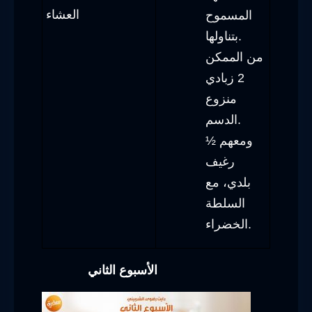
العشاء
المسموح
بتناولها.
من الممكن
2 زبادي
منزوع
الدسم.
ومعهم ½
رغيف
بلدي، مع
السلطة
الخضراء.
الأسبوع الثاني