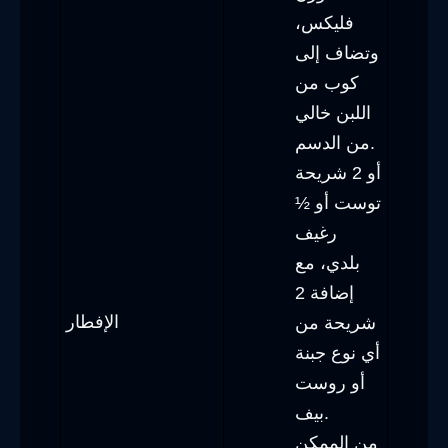
فليكس،
وتضاف إلى
كوب من
اللبن خالي
من الدسم.
أو 2 شريحة
توست أو ½
رغيف
بلدي، مع
إضافة 2
الإفطار
شريحة من
أي نوع جبنة
أو روست
بيف.
من الممكن