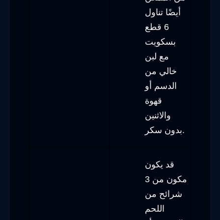
أيضًا تناول
6 قطع
بسكويت
مع لبن
خالي من
الدسم أو
قهوة
والاثنين
بدون سكر.
قد يكون
مكون من 3
شرائح من
اللحم