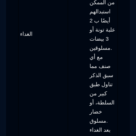
من الممكن
استبدالهم
أيضًا ب 2
علبة تونة أو
الغداء
3 بيضات
مسلوقين.
مع أي
صنف مما
سبق الذكر
تناول طبق
كبير من
السلطة، أو
خضار
مسلوق.
بعد الغداء