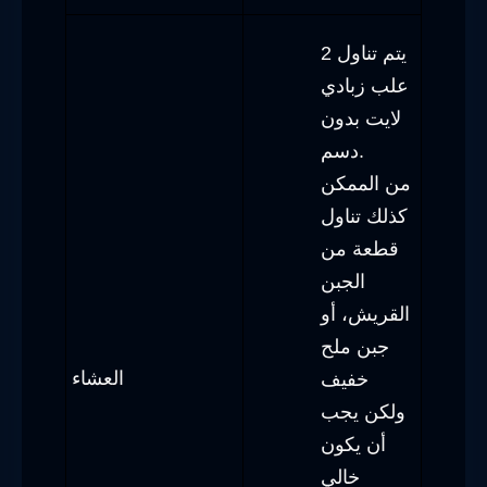
يتم تناول 2
علب زبادي
لايت بدون
دسم.
من الممكن
كذلك تناول
قطعة من
الجبن
القريش، أو
جبن ملح
العشاء
خفيف
ولكن يجب
أن يكون
خالي