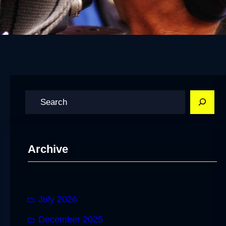
S
e
a
r
Archive
c
h
July 2026
December 2025