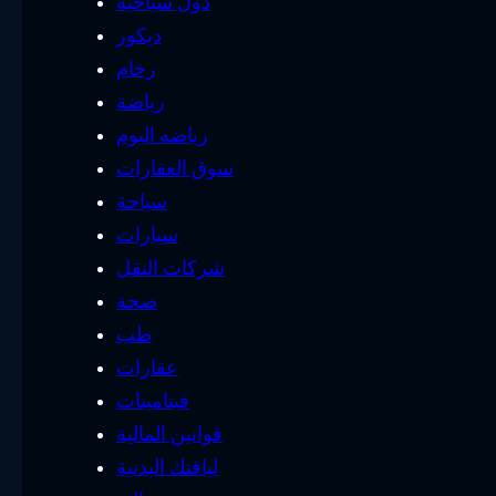
دول سياحية
ديكور
رخام
رياضة
رياضه اليوم
سوق العقارات
سياحة
سيارات
شركات النقل
صحة
طب
عقارات
فيتامينات
قوانين المالية
لياقتك البدنية