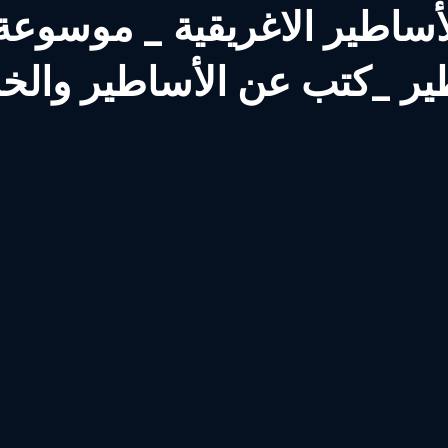
اطير الاغريقية _ موسوعة الأساطير ال
ير _كتب عن الأساطير والخ