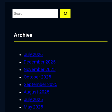
S
e
a
Archive
r
c
h
July 2026
December 2025
November 2025
October 2025
September 2025
August 2025
July 2025
May 2025