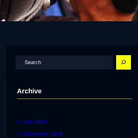
S
e
a
r
Archive
c
h
July 2026
December 2025