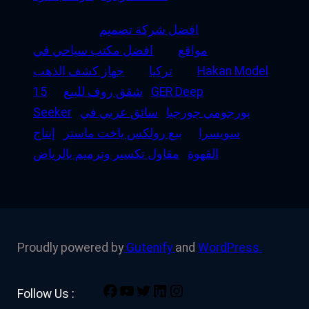
افضل شركة تصميم
مواقع
افضل مكتب سياحي في
Hakan Model
تركيا
جهاز كشف الذهب
GER Deep
شقق روف للبيع
15
بورجومي جورجيا
سائق عربي في
Seeker
سويسرا
بيع رولكس ياخت ماستر
إنتاج
القهوة
مقاول تكسير وترميم بالرياض
Proudly powered by
Gutenify
and
WordPress.
Facebook
YouTube
Twitter
LinkedIn
Instagram
Follow Us :