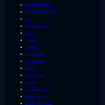
Uncategorized
your dog's health
أثاث
أجهزة كهربائية
أخبار
أساطير
أعشاب
أنواع عسل
أهم التمارين
إيطاليا
ادوات نجارة
البشرة
انواع السيارات
برمجة مواقع
بلدان حول العالم