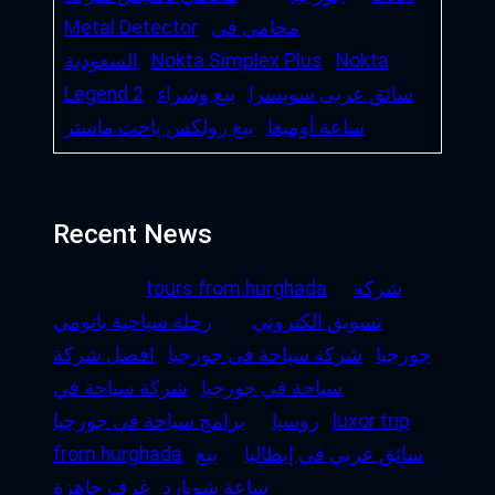
محامي في
Metal Detector
Nokta
Nokta Simplex Plus
السعودية
سائق عربى سويسرا
بيع وشراء
Legend 2
ساعة أوميغا
بيع رولكس ياخت ماستر
Recent News
شركة
tours from hurghada
تسويق الكتروني
رحلة سياحية باتومي
جورجيا
شركة سياحة في جورجيا
افضل شركة
سياحة في جورجيا
شركة سياحة في
luxor trip
روسيا
برامج سياحة في جورجيا
سائق عربي في إيطاليا
بيع
from hurghada
ساعة شوبارد
غرف جاهزة