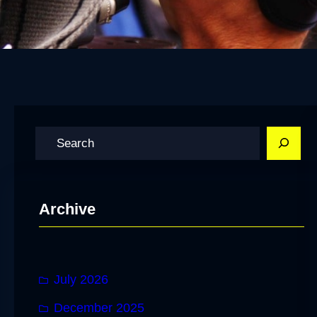
S
e
a
r
Archive
c
h
July 2026
December 2025