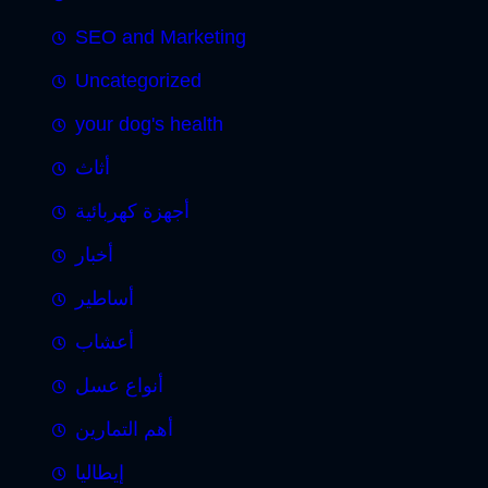
SEO and Marketing
Uncategorized
your dog's health
أثاث
أجهزة كهربائية
أخبار
أساطير
أعشاب
أنواع عسل
أهم التمارين
إيطاليا