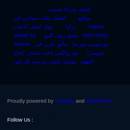
افضل شركة تصميم
مواقع
افضل مكتب سياحي في
Hakan
تركيا
جهاز كشف الذهب
GER Deep
شقق روف للبيع
Model 15
بورجومي جورجيا
سائق عربي في
Seeker
سويسرا
بيع رولكس ياخت ماستر
إنتاج
القهوة
مقاول تكسير وترميم بالرياض
Proudly powered by
Gutenify
and
WordPress.
Facebook
YouTube
Twitter
LinkedIn
Instagram
Follow Us :