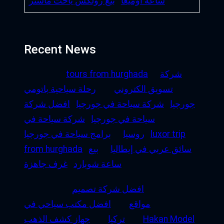
ساعة أوميغا
بيع رولكس ياخت ماستر
Recent News
شركة
tours from hurghada
تسويق الكتروني
رحلة سياحية باتومي
جورجيا
شركة سياحة في جورجيا
افضل شركة
سياحة في جورجيا
شركة سياحة في
luxor trip
روسيا
برامج سياحة في جورجيا
سائق عربي في إيطاليا
بيع
from hurghada
ساعة شوبارد
غرف جاهزة
افضل شركة تصميم
مواقع
افضل مكتب سياحي في
Hakan Model
تركيا
جهاز كشف الذهب