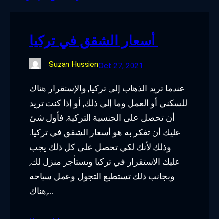
o
e
d
g
o
r
I
r
أسعار الشقق في تركيا
k
n
a
m
Suzan Hussien
Oct 27, 2021
عندما تريد الذهاب إلى تركيا, والإستقرار هناك
للسكني أو العمل وما إلى ذلك, أو إذا كنت تريد
أن تحصل على الجنسية التركية, فأول شئ
عليك أن تفكر به هو أسعار الشقق في تركيا.
وذلك لأنك لكي تحصل على كل ذلك يجب
عليك الاستقرار في تركيا وتستأجر منزل لك,
وبجانب ذلك تستطيع التجول وعمل سياحة
هناك,…