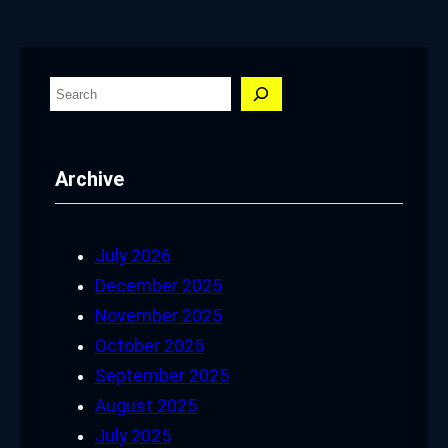
S
e
a
Archive
r
c
h
July 2026
December 2025
November 2025
October 2025
September 2025
August 2025
July 2025