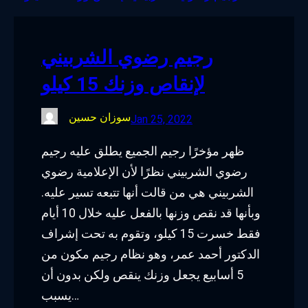
o
e
d
g
o
r
I
r
رجيم رضوي الشربيني
k
n
a
لإنقاص وزنك 15 كيلو
m
سوزان حسين
Jan 25, 2022
ظهر مؤخرًا رجيم الجميع يطلق عليه رجيم
رضوي الشربيني نظرًا لأن الإعلامية رضوي
الشربيني هي من قالت أنها تتبعه تسير عليه.
وبأنها قد نقص وزنها بالفعل عليه خلال 10 أيام
فقط خسرت 15 كيلو، وتقوم به تحت إشراف
الدكتور أحمد عمر، وهو نظام رجيم مكون من
5 أسابيع يجعل وزنك ينقص ولكن بدون أن
يسبب…