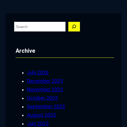
S
e
a
Archive
r
c
h
July 2026
December 2025
November 2025
October 2025
September 2025
August 2025
July 2025