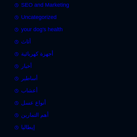
SEO and Marketing
Uncategorized
your dog's health
أثاث
أجهزة كهربائية
أخبار
أساطير
أعشاب
أنواع عسل
أهم التمارين
إيطاليا