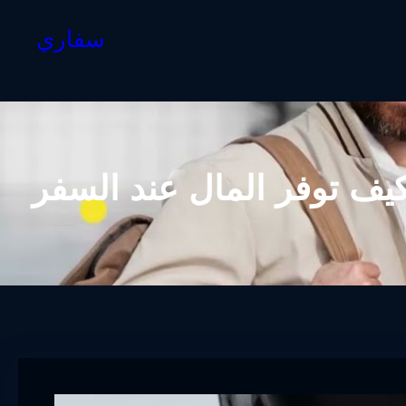
سفاري
يف توفر المال عند السفر