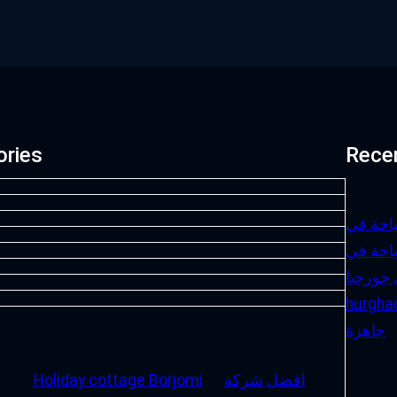
ories
Rece
احة في
احة في
 جورجيا
hurgha
جاهزة
افضل شركة
Holiday cottage Borjomi