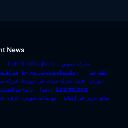
nt News
شركة تسويق
tours from hurghada
الكتروني
رحلة سياحية باتومي جورجيا
شركة سي
جورجيا
افضل شركة سياحة في جورجيا
شركة سي
luxor trip from
روسيا
برامج سياحة في
سائق عربي في إيطاليا
بيع ساعة شوبارد
غرف
da