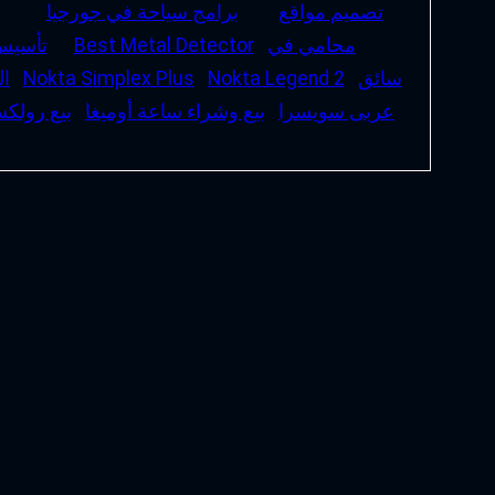
تصميم مواقع
برامج سياحة في جورجيا
محامي في
Best Metal Detector
تأسيس
سائق
Nokta Legend 2
Nokta Simplex Plus
ال
عربى سويسرا
بيع وشراء ساعة أوميغا
بيع رولك