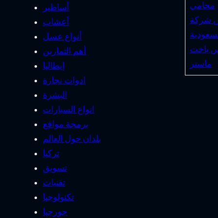
محامي
أساطير
 شركة
أعشاب
سعودية
أنواع عسل
س ياخت
أهم التمارين
ماستر
إيطاليا
ادوات نجارة
البشرة
انواع السيارات
برمجة مواقع
بلدان حول العالم
تركيا
تسويق
تقنيات
تكنولوجيا
جورجيا