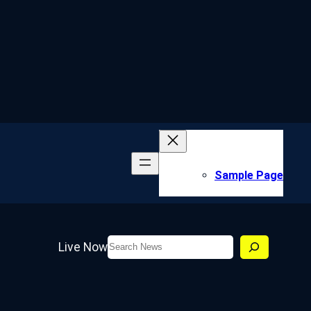
Sample Page
Search
Live Now