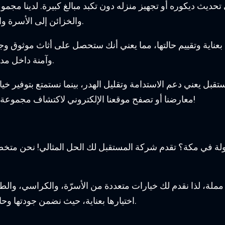
 تحديث ديكوره أو تجهيز منزله دون تكبد مبالغ كبيرة. لدينا مجم
والخزائن إلى الأسرة والكراسي، جميعها بحالة ممتازة وأفضل من حيث الجودة.
عناية وتقييم حالتها، مما يعني أنك ستحصل على أثاث موثوق وجم
وآمنة داخل مدينة الطائف، مما يجعل عملية الشراء أكثر سهولة وراحة.
بل يعني دعم الاستدامة وتقليل الهدر، بينما نستمتع بتوفير خيا
معارضنا أو تصفح موقعنا الإلكتروني لاكتشاف مجموعة الأثاث المتاحة لدينا اليوم واستمتع بتجربة تسوق متميزة!
لة في مكة؟ تقدم شركة المستقبل لك الحل المثالي! نحن متخ
لة، لذا نقدم لك خيارات متعددة من الأسرّة، والكراسي، والطاول
اختيارها بعناية، حيث نضمن جودتها وحالتها الممتازة، مما يجعلها خياراً اقتصادياً يناسب الميزانية.