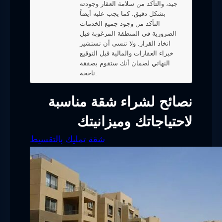
جيد، والتأكد من سلامة العقار وجودته
بشكل دقيق. كما يجب عليه أيضاً
التأكد من وجود جميع الخدمات
الضرورية في المنطقة المرغوبة قبل
اتخاذ القرار. ولا تنسى أن تستشير
خبراء العقارات والمالية قبل التوقيع
النهائي لضمان أنك ستقوم بصفقة
ناجحة.
نصائح لشراء شقة مناسبة
لاحتياجاتك وميزانيتك
شقة تمليك بالتقسيط