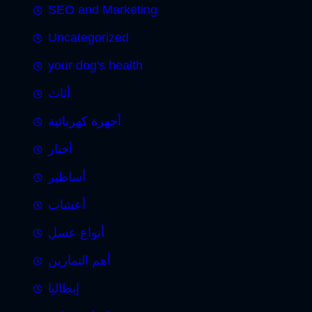
SEO and Marketing
Uncategorized
your dog's health
أثاث
أجهزة كهربائية
أخبار
أساطير
أعشاب
أنواع عسل
أهم التمارين
إيطاليا