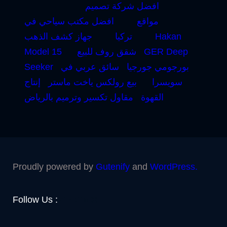
افضل شركة تصميم
مواقع
افضل مكتب سياحي في
Hakan
تركيا
جهاز كشف الذهب
GER Deep
شقق روف للبيع
Model 15
بورجومي جورجيا
سائق عربي في
Seeker
سويسرا
بيع رولكس ياخت ماستر
إنتاج
القهوة
مقاول تكسير وترميم بالرياض
Proudly powered by
Gutenify
and
WordPress.
Facebook
YouTube
Twitter
LinkedIn
Instagram
Follow Us :