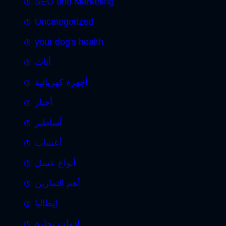
SEO and Marketing
Uncategorized
your dog's health
أثاث
أجهزة كهربائية
أخبار
أساطير
أعشاب
أنواع عسل
أهم التمارين
إيطاليا
ادوات نجارة