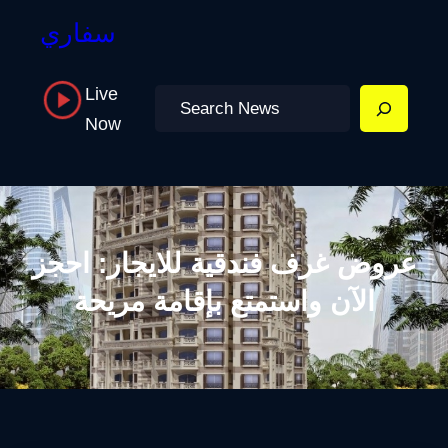
سفاري
Live
Search
Now
عروض غرف فندقية للايجار: احجز
الآن واستمتع بإقامة مريحة