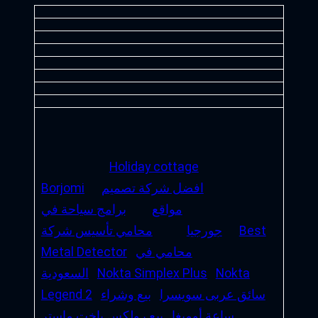
Holiday cottage
افضل شركة تصميم
Borjomi
مواقع
برامج سياحة في
Best
جورجيا
محامي تأسيس شركة
محامي في
Metal Detector
Nokta
Nokta Simplex Plus
السعودية
سائق عربى سويسرا
بيع وشراء
Legend 2
ساعة أوميغا
بيع رولكس ياخت ماستر