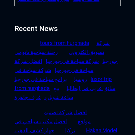
Recent News
شركة
tours from hurghada
تسويق الكتروني
رحلة سياحية باتومي
جورجيا
شركة سياحة في جورجيا
افضل شركة
سياحة في جورجيا
شركة سياحة في
luxor trip
روسيا
برامج سياحة في جورجيا
سائق عربي في إيطاليا
بيع
from hurghada
ساعة شوبارد
غرف جاهزة
افضل شركة تصميم
مواقع
افضل مكتب سياحي في
Hakan Model
تركيا
جهاز كشف الذهب