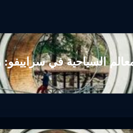
الم السياحية في سراييفو: رح