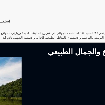
استكشا
جربة لا تُنسى. لقد استمتعت بتجوالي في شوارع المدينة القديمة وزيارتي للمواقع ا
يخ والجمال الطبيعي