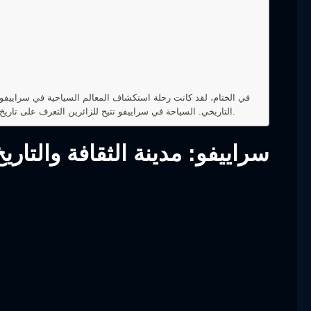
في الختام، لقد كانت رحلة استكشاف المعالم السياحية في سراييفو ت
التاريخي. السياحة في سراييفو تتيح للزائرين التعرف على تاريخ البوسنة والهرسك والاستمتاع بالمناظر الطبيعية الخلابة والأطعمة الشهية. نادم أبدا على رحلتي إلى سراييفو وأتطلع إلى العودة مرة أخرى.
سراييفو: مدينة الثقافة والتار