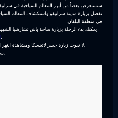
سنستعرض بعضاً من أبرز المعالم السياحية في سراييفو
تفضل بزيارة مدينة سراييفو واستكشاف المعالم السياحية 
في منطقة البلقان.
يمكنك بدء الرحلة بزيارة ساحة باش تشارشيا الشهير
الاستمتاع بزيارة متحف سراييفو التاريخي واستكشاف الأثار والمقتنيات الثقافية القديمة.
ا
لا تفوت زيارة جسر لاتينسكا ومشاهدة النهر المنساب بجانبه، وكذلك استكشاف حي الباش تشارشيا القديم والتجول في متاهات شوارعه الضيقة والمباني التاريخية.
سيكون لديك العديد من الفرص لتذوق الأطعمة المحلية الشهية وشرب القهوة التركية التقليدية في أحد المقاهي الجميلة.