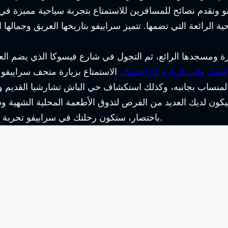
 ونقدم نصائح للمسافرين للاستمتاع بتجربة سياحية مميزة في 
الرائعة التي تضمها. تتميز سراييفو بتاريخها العريق وجمالها 
ة ومسجدها الرائع، ثم التجول في شارع فيسوكا الذي يضم العدي
فضل وقت لزيارة كازاخستان
باختصار، ستكون رحلتك في سراييفو تجربة لا تُنسى وستترك لديك ذكريات جميلة تدوم مدى الحياة.