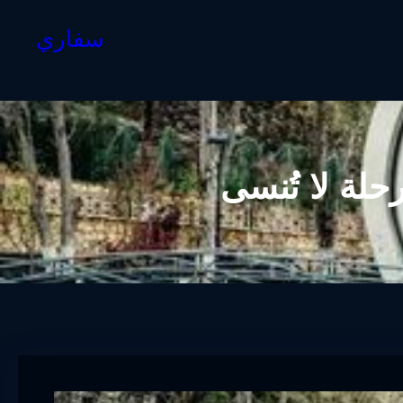
سفاري
لة لا تُنسى