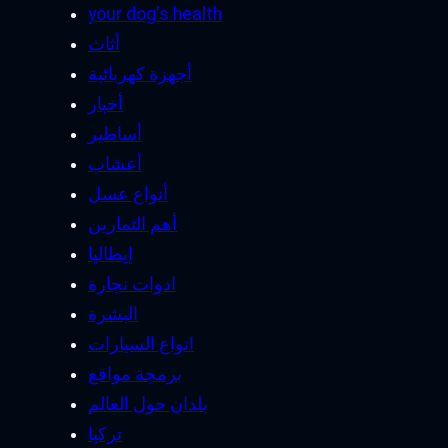
your dog's health
أثاث
أجهزة كهربائية
أخبار
أساطير
أعشاب
أنواع عسل
أهم التمارين
إيطاليا
ادوات نجارة
البشرة
انواع السيارات
برمجة مواقع
بلدان حول العالم
تركيا