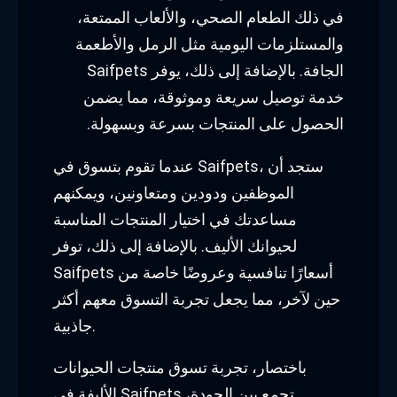
في ذلك الطعام الصحي، والألعاب الممتعة،
والمستلزمات اليومية مثل الرمل والأطعمة
الجافة. بالإضافة إلى ذلك، يوفر Saifpets
خدمة توصيل سريعة وموثوقة، مما يضمن
الحصول على المنتجات بسرعة وبسهولة.
عندما تقوم بتسوق في Saifpets، ستجد أن
الموظفين ودودين ومتعاونين، ويمكنهم
مساعدتك في اختيار المنتجات المناسبة
لحيوانك الأليف. بالإضافة إلى ذلك، توفر
Saifpets أسعارًا تنافسية وعروضًا خاصة من
حين لآخر، مما يجعل تجربة التسوق معهم أكثر
جاذبية.
باختصار، تجربة تسوق منتجات الحيوانات
الأليفة في Saifpets تجمع بين الجودة،