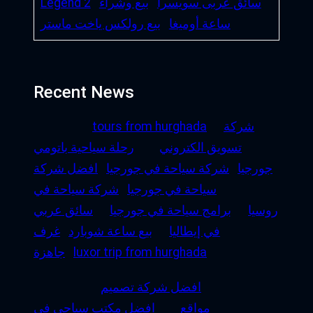
سائق عربى سويسرا
بيع وشراء
Legend 2
ساعة أوميغا
بيع رولكس ياخت ماستر
Recent News
شركة
tours from hurghada
تسويق الكتروني
رحلة سياحية باتومي
جورجيا
شركة سياحة في جورجيا
افضل شركة
سياحة في جورجيا
شركة سياحة في
روسيا
برامج سياحة في جورجيا
سائق عربي
في إيطاليا
بيع ساعة شوبارد
غرف
luxor trip from hurghada
جاهزة
افضل شركة تصميم
مواقع
افضل مكتب سياحي في