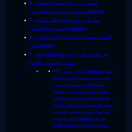
استفد من خدمة التوصيل المجانية
لمنتجات الحيوانات الأليفة من saifpets
حصرياً: عروض خاصة على منتجات
الحيوانات الأليفة في saifpets
اكتشف منتجات الحيوانات الأليفة الفاخرة
في saifpets
متجر saifpets: شريكك المثالي لرعاية
منتجات الحيوانات الأليفة
نلتزم في متجر Saifpets بتقديم
أفضل جودة منتجات الحيوانات الأليفة
لعملائنا الكرام. نحرص على توفير
مجموعة متنوعة ومتميزة من منتجات
الحيوانات الأليفة، ونسعى دائمًا لتلبية
احتياجاتكم واحتياجات حيواناتكم الأليفة.
ابقوا معنا وتسوقوا منتجات الحيوانات
الأليفة عبر متجر Saifpets لتجربة
مميزة وراحة لكم ولحيواناتكم الأليفة.