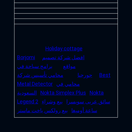
مواقع
افضل مكتب سياحي في
Hakan Model
تركيا
جهاز كشف الذهب
GER Deep
شقق روف للبيع
15
بورجومي جورجيا
سائق عربي في
Seeker
سويسرا
بيع رولكس ياخت ماستر
إنتاج
القهوة
مقاول تكسير وترميم بالرياض
Proudly powered by
Gutenify
and
WordPress.
Facebook
YouTube
Twitter
LinkedIn
Instagram
Follow Us :