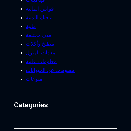
Nokta
Nokta Simplex Plus
السعودية
سائق عربى سويسرا
بيع وشراء
Legend 2
ساعة أوميغا
بيع رولكس ياخت ماستر
Recent News
شركة
tours from hurghada
تسويق الكتروني
رحلة سياحية باتومي
جورجيا
شركة سياحة في جورجيا
افضل شركة
سياحة في جورجيا
شركة سياحة في
luxor trip
روسيا
برامج سياحة في جورجيا
سائق عربي في إيطاليا
بيع
from hurghada
ساعة شوبارد
غرف جاهزة
افضل شركة تصميم