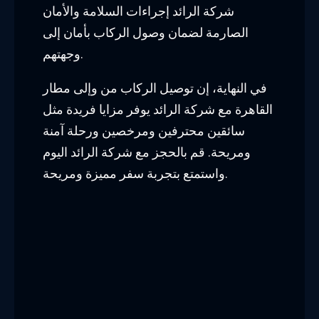
في
شركة الرائد
ليموزين، نؤمن بأهمية توفير
خدمة ممتازة بأسعار في متناول الجميع. نحن
نسعى جاهدين لضمان رضا العملاء وتجربة
رحلة مريحة ومميزة. بغض النظر عن حجم
الميزانية الخاصة بك، يمكنك الاعتماد على
شركتنا لتقديم خدمة ذات جودة عالية بأسعار
تنافسية.
نحن نهتم بتوفير قيمة مضافة لعملائنا، ونعتبر
جودة الخدمة والموثوقية أمرًا مهمًا في عملنا.
نحن ملتزمون بتلبية توقعات العملاء وتقديم
خدمة استثنائية تتجاوز توقعاتهم.
توصيل من مطار القاهرة
انواع السيارات