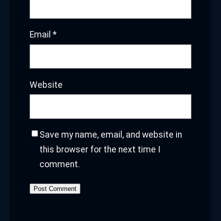
Uncategorized
your dog's health
أثاث
أجهزة كهربائية
أخبار
أساطير
أعشاب
أنواع عسل
أهم التمارين
إيطاليا
ادوات نجارة
البشرة
انواع السيارات
برمجة مواقع
بلدان حول العالم