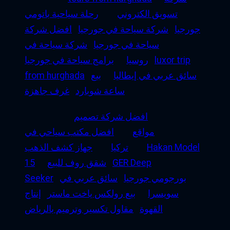
تسويق الكتروني
رحلة سياحية باتومي
جورجيا
شركة سياحة في جورجيا
افضل شركة
سياحة في جورجيا
شركة سياحة في
luxor trip
روسيا
برامج سياحة في جورجيا
سائق عربي في إيطاليا
بيع
from hurghada
ساعة شوبارد
غرف جاهزة
افضل شركة تصميم
مواقع
افضل مكتب سياحي في
Hakan Model
تركيا
جهاز كشف الذهب
GER Deep
شقق روف للبيع
15
بورجومي جورجيا
سائق عربي في
Seeker
سويسرا
بيع رولكس ياخت ماستر
إنتاج
القهوة
مقاول تكسير وترميم بالرياض