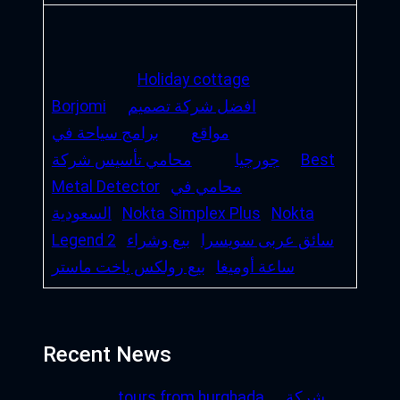
Holiday cottage
افضل شركة تصميم
Borjomi
مواقع
برامج سياحة في
Best
جورجيا
محامي تأسيس شركة
محامي في
Metal Detector
Nokta
Nokta Simplex Plus
السعودية
سائق عربى سويسرا
بيع وشراء
Legend 2
ساعة أوميغا
بيع رولكس ياخت ماستر
Recent News
شركة
tours from hurghada