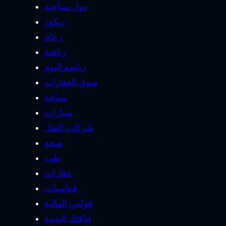
دول سياحية
ديكور
رخام
رياضة
رياضه اليوم
سوق العقارات
سياحة
سيارات
شركات النقل
صحة
طب
عقارات
فيتامينات
قوانين المالية
لياقتك البدنية