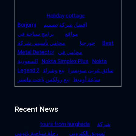
Holiday cottage
افضل شركة تصميم
Borjomi
مواقع
برامج سياحة في
Best
جورجيا
محامي تأسيس شركة
محامي في
Metal Detector
Nokta
Nokta Simplex Plus
السعودية
سائق عربى سويسرا
بيع وشراء
Legend 2
ساعة أوميغا
بيع رولكس ياخت ماستر
Recent News
شركة
tours from hurghada
تسويق الكتروني
رحلة سياحية باتومي