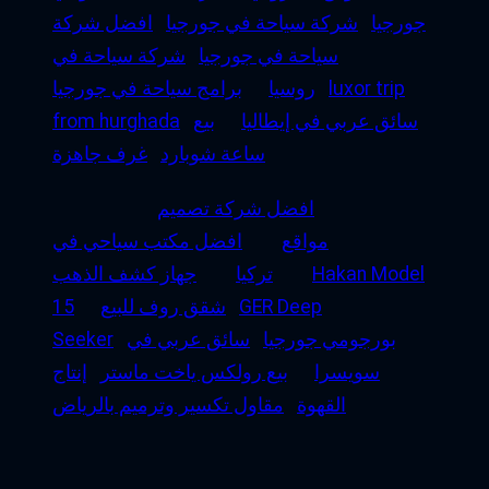
جورجيا
شركة سياحة في جورجيا
افضل شركة
سياحة في جورجيا
شركة سياحة في
luxor trip
روسيا
برامج سياحة في جورجيا
سائق عربي في إيطاليا
بيع
from hurghada
ساعة شوبارد
غرف جاهزة
افضل شركة تصميم
مواقع
افضل مكتب سياحي في
Hakan Model
تركيا
جهاز كشف الذهب
GER Deep
شقق روف للبيع
15
بورجومي جورجيا
سائق عربي في
Seeker
سويسرا
بيع رولكس ياخت ماستر
إنتاج
القهوة
مقاول تكسير وترميم بالرياض