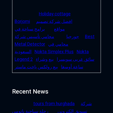
Holiday cottage
افضل شركة تصميم
Borjomi
مواقع
برامج سياحة في
Best
جورجيا
محامي تأسيس شركة
محامي في
Metal Detector
Nokta
Nokta Simplex Plus
السعودية
سائق عربى سويسرا
بيع وشراء
Legend 2
ساعة أوميغا
بيع رولكس ياخت ماستر
Recent News
شركة
tours from hurghada
تسويق الكتروني
رحلة سياحية باتومي