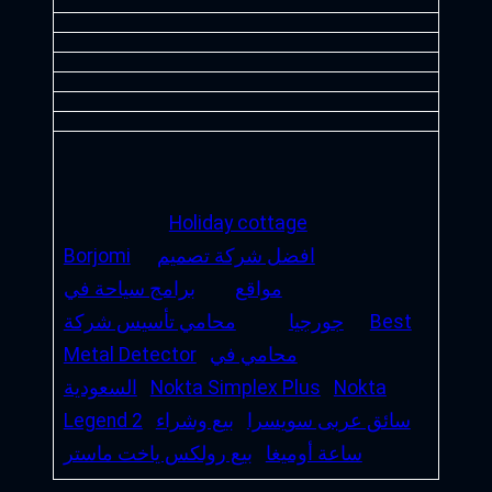
Holiday cottage
افضل شركة تصميم
Borjomi
مواقع
برامج سياحة في
Best
جورجيا
محامي تأسيس شركة
محامي في
Metal Detector
Nokta
Nokta Simplex Plus
السعودية
سائق عربى سويسرا
بيع وشراء
Legend 2
ساعة أوميغا
بيع رولكس ياخت ماستر