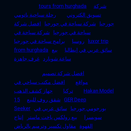
شركة
tours from hurghada
تسويق الكتروني
رحلة سياحية باتومي
جورجيا
شركة سياحة في جورجيا
افضل شركة
سياحة في جورجيا
شركة سياحة في
luxor trip
روسيا
برامج سياحة في جورجيا
سائق عربي في إيطاليا
بيع
from hurghada
ساعة شوبارد
غرف جاهزة
افضل شركة تصميم
مواقع
افضل مكتب سياحي في
Hakan Model
تركيا
جهاز كشف الذهب
GER Deep
شقق روف للبيع
15
بورجومي جورجيا
سائق عربي في
Seeker
سويسرا
بيع رولكس ياخت ماستر
إنتاج
القهوة
مقاول تكسير وترميم بالرياض