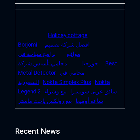
Holiday cottage
افضل شركة تصميم
Borjomi
مواقع
برامج سياحة في
Best
جورجيا
محامي تأسيس شركة
محامي في
Metal Detector
Nokta
Nokta Simplex Plus
السعودية
سائق عربى سويسرا
بيع وشراء
Legend 2
ساعة أوميغا
بيع رولكس ياخت ماستر
Recent News